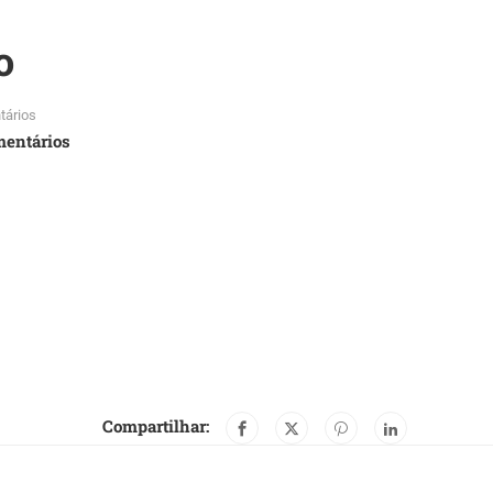
o
tários
mentários
Compartilhar: