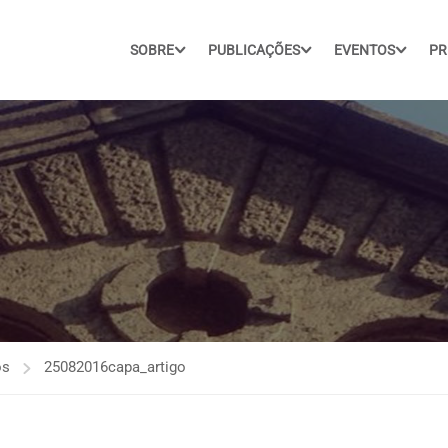
SOBRE
PUBLICAÇÕES
EVENTOS
PR
os
25082016capa_artigo