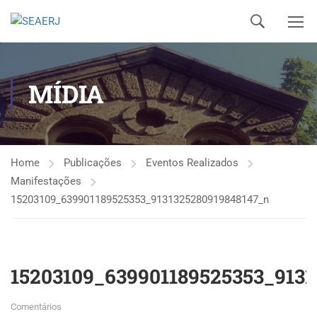
MÍDIA
Home
Publicações
Eventos Realizados
Manifestações
15203109_639901189525353_9131325280919848147_n
15203109_639901189525353_913
Comentários