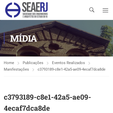
MÍDIA
Home
Publicações
Eventos Realizados
Manifestações
c3793189-c8e1-42a5-ae09-4ecaf7dca8de
c3793189-c8e1-42a5-ae09-
4ecaf7dca8de