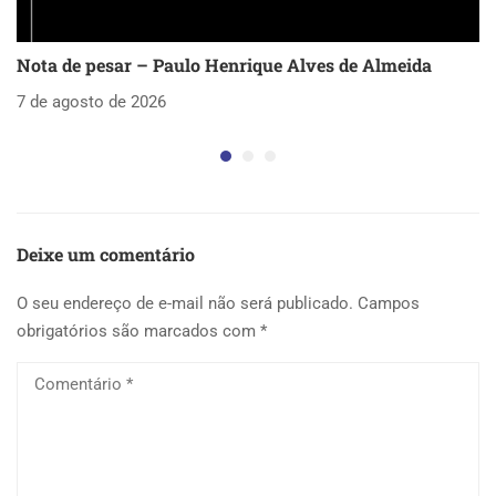
Nota de pesar – Paulo Henrique Alves de Almeida
S
as
7 de agosto de 2026
5 
Deixe um comentário
O seu endereço de e-mail não será publicado.
Campos
obrigatórios são marcados com
*