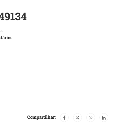
49134
os
tários
Compartilhar: