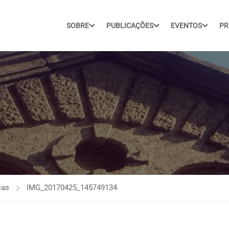
SOBRE
PUBLICAÇÕES
EVENTOS
PR
ias
IMG_20170425_145749134