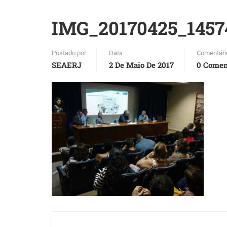
IMG_20170425_1457
Postado por
Data
Comentári
SEAERJ
2 De Maio De 2017
0 Comen