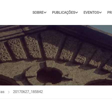
SOBRE
PUBLICAÇÕES
EVENTOS
PR
ias
20170627_185842