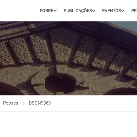
SOBRE
PUBLICAÇÕES
EVENTOS
PR
Posses
DSCN9369