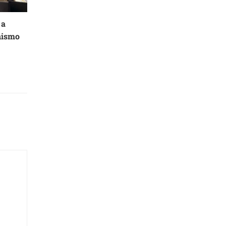
 a
nismo