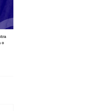
stra
m o