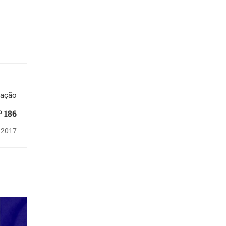
cação
 186
 2017