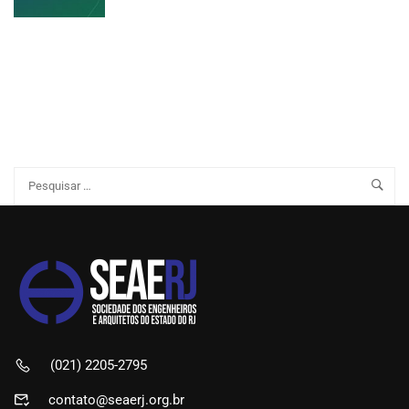
(021) 2205-2795
contato@seaerj.org.br