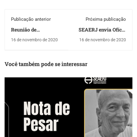
Publicação anterior
Próxima publicação
Reunião de
SEAERJ envia Ofício
pensionistas da
parabenizando novo
16 de novembro de 2020
16 de novembro de 2020
SEAERJ contou com
presidente da CEDAE
participação da Chef
de Cozinha Nathalia
Souza
Você também pode se interessar