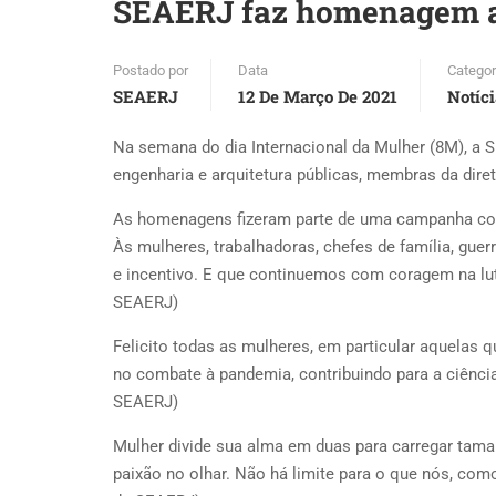
SEAERJ faz homenagem a
Postado por
Data
Categor
SEAERJ
12 De Março De 2021
Notíc
Na semana do dia Internacional da Mulher (8M), 
engenharia e arquitetura públicas, membras da dire
As homenagens fizeram parte de uma campanha com
Às mulheres, trabalhadoras, chefes de família, guer
e incentivo. E que continuemos com coragem na lut
SEAERJ)
Felicito todas as mulheres, em particular aquelas 
no combate à pandemia, contribuindo para a ciência
SEAERJ)
Mulher divide sua alma em duas para carregar tama
paixão no olhar. Não há limite para o que nós, com