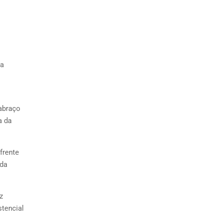
da
 abraço
a da
frente
 da
z
stencial