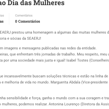
o Dia das Mulheres
ias
Comentários
ias
0 Comentários
a SEAERJ prestou uma homenagem a algumas das muitas mulheres 
toria e sócias da SEAERJ!
 imagens e mensagens publicadas nas redes da entidade.
reiras, que enfrentam três jornadas de trabalho. Meu respeito, meu
a por uma sociedade mais justa e igual! Isabel Tostes (Conselheir
que incansavelmente buscam soluções técnicas e estão na linha de 
 e melhoria de vida no mundo. Marguerita Abdala (Vice-presidente
nha sensibilidade e força, ganha o mundo com a sua coragem e tra
o mulheres, podemos realizar. Antonina Lourenço (Diretora da Assi