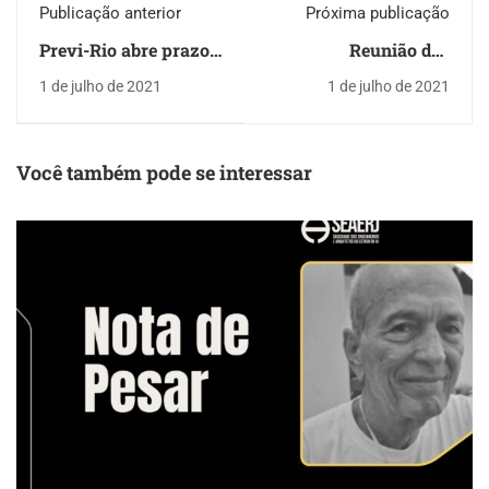
Publicação anterior
Próxima publicação
Previ-Rio abre prazo
Reunião das
nesta quinta-feira
pensionistas recebe a
1 de julho de 2021
1 de julho de 2021
(01/07) para adesão
terapeuta Maucha
sem carência ao Plano
Land
de Saúde do Servidor
Municipal (PSSM)
Você também pode se interessar