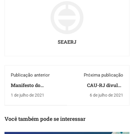
SEAERJ
Publicação anterior
Próxima publicação
Manifesto do
CAU-RJ divulga
CONFEA aos
pesquisa inédita que
1 de julho de 2021
6 de julho de 2021
Senadores contra o
visa mapear as
Inciso XII do artigo 58
necessidades dos
e o artigo 37 da
profissionais
Medida Provisória
Você também pode se interessar
1.040/2021