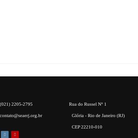
(021) 2205-2795
Rua do Russel Nº 1
contato@seaerj.org.br
Glória - Rio de Janeiro (RJ)
CEP 22210-010