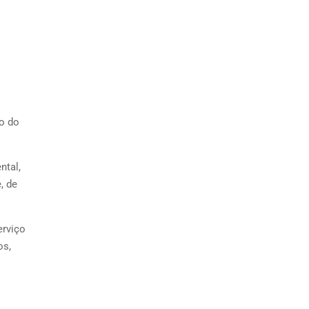
o do
ntal,
, de
erviço
os,