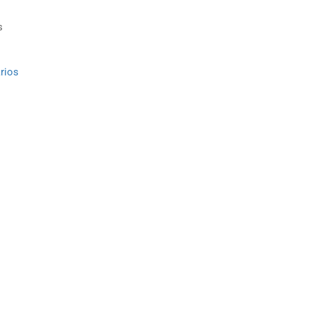
s
rios