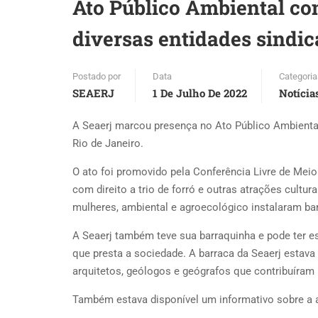
Ato Público Ambiental co
diversas entidades sindic
Postado por
Data
Categoria
SEAERJ
1 De Julho De 2022
Notícia
A Seaerj marcou presença no Ato Público Ambienta
Rio de Janeiro.
O ato foi promovido pela Conferência Livre de Mei
com direito a trio de forró e outras atrações cultur
mulheres, ambiental e agroecológico instalaram bar
A Seaerj também teve sua barraquinha e pode ter es
que presta a sociedade. A barraca da Seaerj estav
arquitetos, geólogos e geógrafos que contribuíram 
Também estava disponível um informativo sobre a a