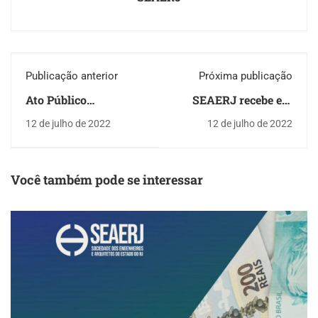
Publicação anterior
Próxima publicação
Ato Público
SEAERJ recebe em
Ambiental contou
reunião os
12 de julho de 2022
12 de julho de 2022
com a presença da
profissionais do
Seaerj e diversas
Instituto Estadual de
entidades sindicais
Engenharia e
Arquitetura- IEEA
Você também pode se interessar