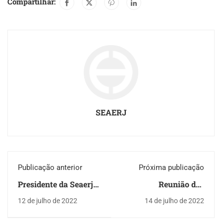
Compartilhar:
SEAERJ
Publicação anterior
Próxima publicação
Presidente da Seaerj
Reunião das
participa do 1º Fórum
pensionistas volta a
12 de julho de 2022
14 de julho de 2022
do Setor Público para
acontecer de forma
discutir a atuação dos
presencial