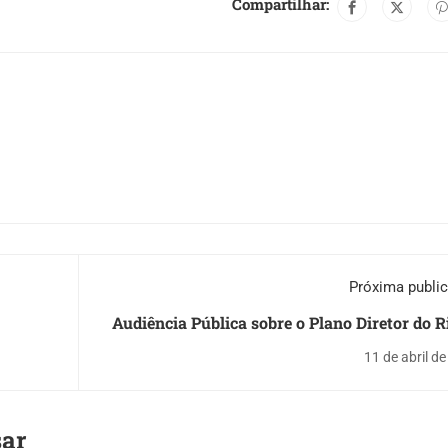
Compartilhar:
Próxima publi
Audiência Pública sobre o Plano Diretor do R
Jan
11 de abril d
sar