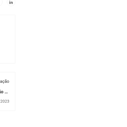
cação
io de
eiro
e 2023