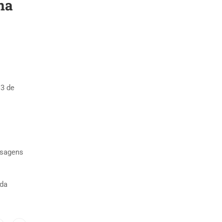
na
13 de
isagens
 da