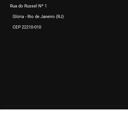
Rua do Russel Nº 1
Glória - Rio de Janeiro (RJ)
CEP 22210-010
SEAERJ © 2025. Todos os direitos reservados.
Quem Somos
Fale Conosco
Links Sugeridos