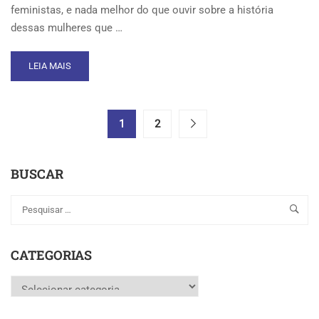
feministas, e nada melhor do que ouvir sobre a história
dessas mulheres que …
READ
LEIA MAIS
MORE
ABOUT
LIVE
ESPECIAL
1
2
DIA
INTERNACIONAL
DA
BUSCAR
MULHER
CATEGORIAS
Categorias