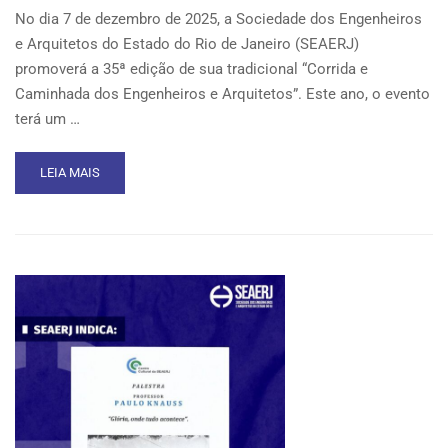
No dia 7 de dezembro de 2025, a Sociedade dos Engenheiros
e Arquitetos do Estado do Rio de Janeiro (SEAERJ)
promoverá a 35ª edição de sua tradicional “Corrida e
Caminhada dos Engenheiros e Arquitetos”. Este ano, o evento
terá um …
READ
LEIA MAIS
MORE
ABOUT
35ª
CORRIDA
E
CAMINHADA
DOS
ENGENHEIROS
E
ARQUITETOS
CELEBRA
90
ANOS