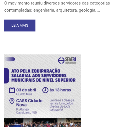
O movimento reuniu diversos servidores das categorias
contempladas: engenharia, arquitetura, geologia, …
READ
LEIA MAIS
MORE
ABOUT
SEAERJ
PROMOVE
NOVO
ATO
EM
FAVOR
DOS
SERVIDORES
DO
MUNICÍPIO