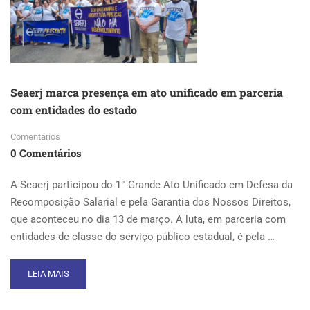
DIREITOS
DE
SERVIDORES
MUNICIPAIS
DA
CATEGORIA
Seaerj marca presença em ato unificado em parceria
com entidades do estado
Comentários
0 Comentários
A Seaerj participou do 1° Grande Ato Unificado em Defesa da
Recomposição Salarial e pela Garantia dos Nossos Direitos,
que aconteceu no dia 13 de março. A luta, em parceria com
entidades de classe do serviço público estadual, é pela …
READ
LEIA MAIS
MORE
ABOUT