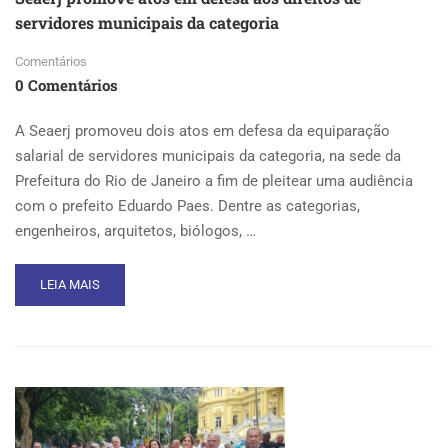
servidores municipais da categoria
Comentários
0 Comentários
A Seaerj promoveu dois atos em defesa da equiparação
salarial de servidores municipais da categoria, na sede da
Prefeitura do Rio de Janeiro a fim de pleitear uma audiência
com o prefeito Eduardo Paes. Dentre as categorias,
engenheiros, arquitetos, biólogos, …
READ
LEIA MAIS
MORE
ABOUT
SEAERJ
PROMOVE
ATOS
EM
DEFESA
AOS