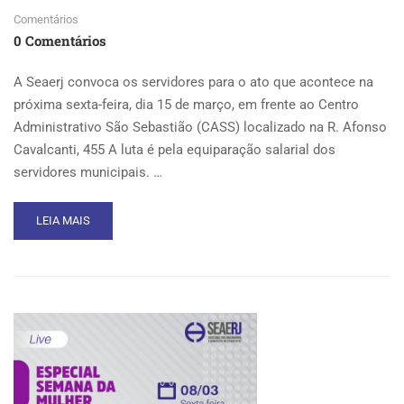
Comentários
0 Comentários
A Seaerj convoca os servidores para o ato que acontece na
próxima sexta-feira, dia 15 de março, em frente ao Centro
Administrativo São Sebastião (CASS) localizado na R. Afonso
Cavalcanti, 455 A luta é pela equiparação salarial dos
servidores municipais. …
READ
LEIA MAIS
MORE
ABOUT
ATO
PELA
EQUIPARAÇÃO
SALARIAL