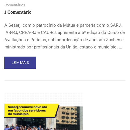
Comentários
1 Comentário
A Seaerj, com o patrocínio da Mútua e parceria com o SARJ,
IAB-RJ, CREA-RJ e CAU-RJ, apresenta a 5ª edição do Curso de
Avaliações e Perícias, sob coordenação de Joelson Zuchen e
ministrado por profissionais da União, estado e município. …
READ
LEIA MAIS
MORE
ABOUT
SEAERJ
PROMOVE
A
5ª
EDIÇÃO
DO
CURSO
DE
AVALIAÇÕES