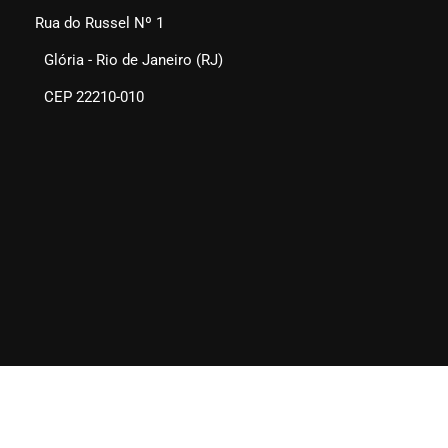
Rua do Russel Nº 1
Glória - Rio de Janeiro (RJ)
CEP 22210-010
SEAERJ © 2025. Todos os direitos reservados.
Quem Somos
Fale Conosco
Links Sugeridos