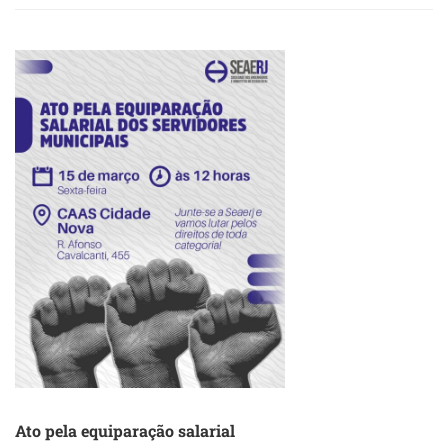
SEAERJ
MARCA
PRESENÇA
EM
ATO
UNIFICADO
EM
PARCERIA
COM
ENTIDADES
DO
ESTADO
Ato pela equiparação salarial