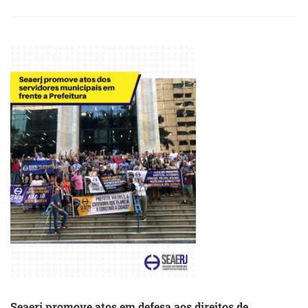
ABOUT
ATO
PELA
EQUIPARAÇÃO
SALARIAL
DOS
SERVIDORES
MUNICIPAIS
Seaerj promove atos em defesa aos direitos de