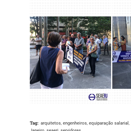
Tag:
arquitetos
,
engenheiros
,
equiparação salarial
,
Janeiro
,
seaerj
,
servidores