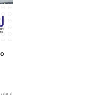
to
salarial