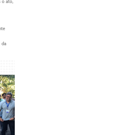
 o ato,
nte
 da