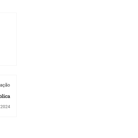
cação
blica
 2024