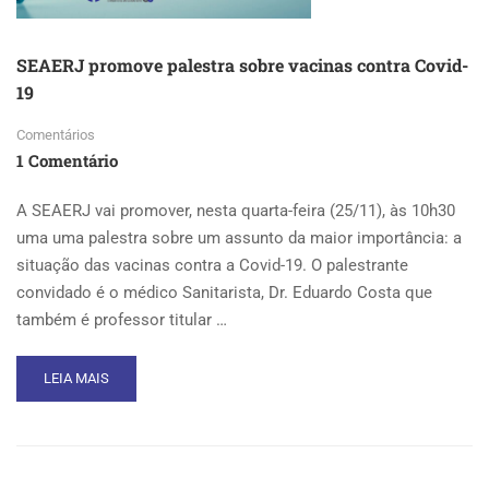
SEAERJ promove palestra sobre vacinas contra Covid-
19
Comentários
1 Comentário
A SEAERJ vai promover, nesta quarta-feira (25/11), às 10h30
uma uma palestra sobre um assunto da maior importância: a
situação das vacinas contra a Covid-19. O palestrante
convidado é o médico Sanitarista, Dr. Eduardo Costa que
também é professor titular …
READ
LEIA MAIS
MORE
ABOUT
SEAERJ
PROMOVE
PALESTRA