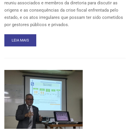
reuniu associados e membros da diretoria para discutir as
origens e as consequências da crise fiscal enfrentada pelo
estado, e os atos irregulares que possam ter sido cometidos
por gestores públicos e privados.
READ
LEIA MAIS
MORE
ABOUT
DEPUTADO
LUIZ
PAULO
PALESTRA
SOBRE
CPI
DA
CRISE
FISCAL
DO
ESTADO
DO
RJ