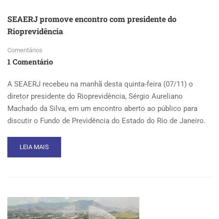
NA
SEAERJ
SEAERJ promove encontro com presidente do
Rioprevidência
Comentários
1 Comentário
A SEAERJ recebeu na manhã desta quinta-feira (07/11) o
diretor presidente do Rioprevidência, Sérgio Aureliano
Machado da Silva, em um encontro aberto ao público para
discutir o Fundo de Previdência do Estado do Rio de Janeiro.
READ
LEIA MAIS
MORE
ABOUT
SEAERJ
PROMOVE
ENCONTRO
COM
PRESIDENTE