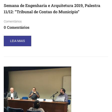
JANEIRO”
Semana de Engenharia e Arquitetura 2019, Palestra
11/12: “Tribunal de Contas do Município”
Comentários
0 Comentários
READ
LEIA MAIS
MORE
ABOUT
SEMANA
DE
ENGENHARIA
E
ARQUITETURA
2019,
PALESTRA
11/12:
“TRIBUNAL
DE
CONTAS
DO