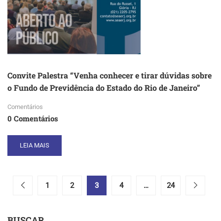
Convite Palestra “Venha conhecer e tirar dúvidas sobre
o Fundo de Previdência do Estado do Rio de Janeiro”
Comentários
0 Comentários
READ
LEIA MAIS
MORE
ABOUT
CONVITE
PALESTRA
1
2
3
4
…
24
“VENHA
CONHECER
E
BUSCAR