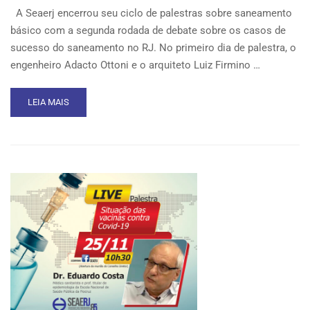
A Seaerj encerrou seu ciclo de palestras sobre saneamento
básico com a segunda rodada de debate sobre os casos de
sucesso do saneamento no RJ. No primeiro dia de palestra, o
engenheiro Adacto Ottoni e o arquiteto Luiz Firmino …
READ
LEIA MAIS
MORE
ABOUT
SEAERJ
FECHA
CICLO
DE
PALESTRAS
SOBRE
CASOS
POSITIVOS
DE
SANEAMENTO
BÁSICO
NO
RJ