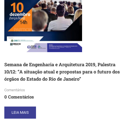
ENGENHARIA,
POR
QUE
MUDANÇAS
CLIMÁTICAS?”
Semana de Engenharia e Arquitetura 2019, Palestra
10/12: “A situação atual e propostas para o futuro dos
órgãos do Estado do Rio de Janeiro”
Comentários
0 Comentários
READ
LEIA MAIS
MORE
ABOUT