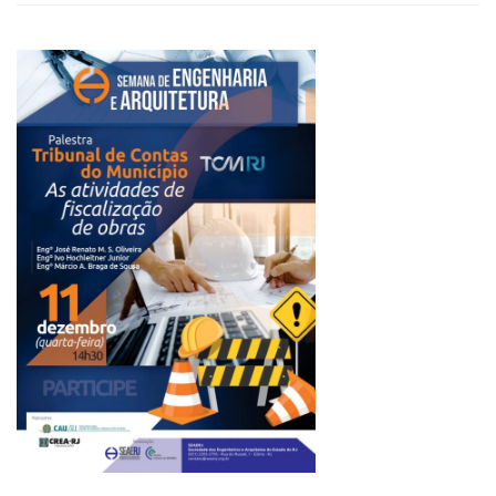
SEMANA
DE
ENGENHARIA
E
ARQUITETURA
2019,
PALESTRA
10/12:
“A
SITUAÇÃO
ATUAL
E
PROPOSTAS
PARA
O
FUTURO
DOS
ÓRGÃOS
DO
ESTADO
DO
RIO
DE