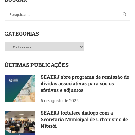
TIRAR
DÚVIDAS
SOBRE
O
FUNDO
DE
CATEGORIAS
PREVIDÊNCIA
DO
Categorias
ESTADO
DO
RIO
ÚLTIMAS PUBLICAÇÕES
DE
JANEIRO”
SEAERJ abre programa de remissão de
dívidas associativas para sócios
efetivos e adjuntos
5 de agosto de 2026
SEAERJ fortalece diálogo com a
Secretaria Municipal de Urbanismo de
Niterói