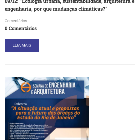
09/12: “Ecologia urbana, sustentabilidade, arquitetura e
engenharia, por que mudanças climáticas?”
Comentários
0 Comentários
READ
LEIA MAIS
MORE
ABOUT
SEMANA
DE
ENGENHARIA
E
ARQUITETURA
2019,
PALESTRA
09/12:
“ECOLOGIA
URBANA,
SUSTENTABILIDADE,
ARQUITETURA
E