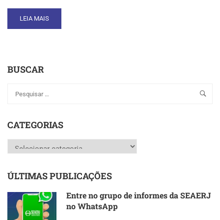
READ
LEIA MAIS
MORE
ABOUT
SECRETÁRIO
DE
BUSCAR
ORDEM
PÚBLICA
PARTICIPA
DE
ENCONTRO
SOBRE
CATEGORIAS
SEGURANÇA
NA
Categorias
SEAERJ
ÚLTIMAS PUBLICAÇÕES
Entre no grupo de informes da SEAERJ
no WhatsApp