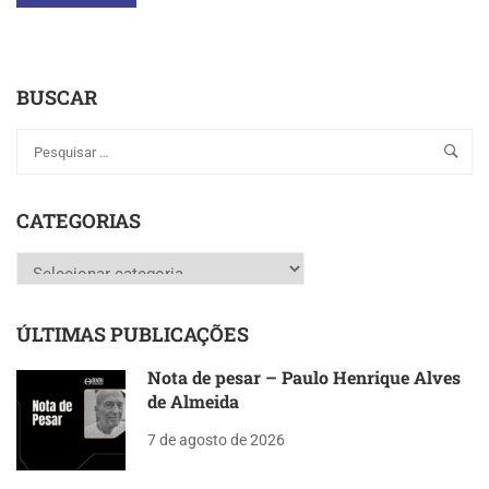
MORE
ABOUT
O
PROJETO
BUSCAR
DO
VLT
CARIOCA
E
SEU
SISTEMA
CATEGORIAS
DE
ALIMENTAÇÃO
Categorias
PELO
SOLO
ÚLTIMAS PUBLICAÇÕES
Nota de pesar – Paulo Henrique Alves
de Almeida
7 de agosto de 2026