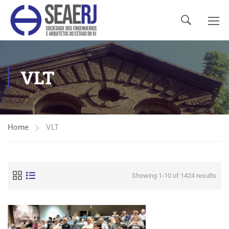
VLT
Home
VLT
Showing 1-10 of 1424 results