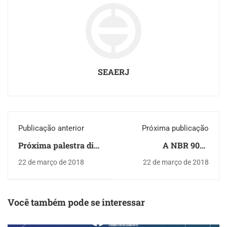
SEAERJ
Publicação anterior
Próxima publicação
Próxima palestra dia
A NBR 9050
08/05/2018 (terça-
(Acessibilidade) agora
22 de março de 2018
22 de março de 2018
feira): "Perspectiva
é lei
Hidro-
Sedimentológica do
Desastre da Barragem
Você também pode se interessar
de Rejeitos da
Samarco"