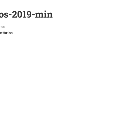
tos-2019-min
ios
ntários