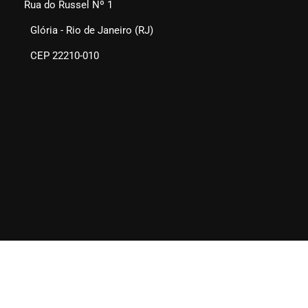
Rua do Russel Nº 1
Glória - Rio de Janeiro (RJ)
CEP 22210-010
SEAERJ © 2025. Todos os direitos reservados.
Quem Somos
Fale Conosco
Links Sugeridos