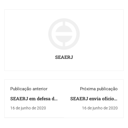
SEAERJ
Publicação anterior
Próxima publicação
SEAERJ em defesa da
SEAERJ envia ofício à
vida e contra a
Alerj contra Projeto
16 de junho de 2020
16 de junho de 2020
flexibilização do
de Lei nº 1556/2019
isolamento