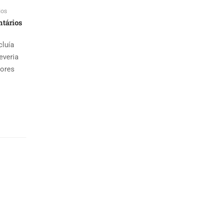
ios
tários
cluía
everia
dores