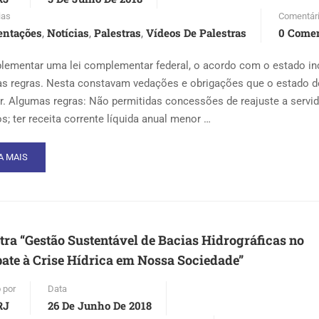
ias
Comentár
AERJ
entações
Notícias
Palestras
Vídeos De Palestras
0 Comen
,
,
,
lementar uma lei complementar federal, o acordo com o estado in
s regras. Nesta constavam vedações e obrigações que o estado d
r. Algumas regras: Não permitidas concessões de reajuste a servi
os; ter receita corrente líquida anual menor …
AD
A MAIS
RE
OUT
CUPERAÇÃO
CAL
tra “Gestão Sustentável de Bacias Hidrográficas no
TADO
te à Crise Hídrica em Nossa Sociedade”
 por
Data
RJ
26 De Junho De 2018
EIRO,