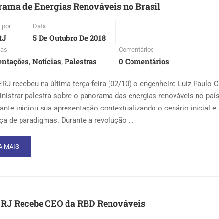
ama de Energias Renováveis no Brasil
NFER
 por
Data
LICA
RJ
5 De Outubro De 2018
BATE
ias
Comentários
TUAÇÃO
entações
Notícias
Palestras
0 Comentários
,
,
ROVIÁRIA
RJ recebeu na última terça-feira (02/10) o engenheiro Luiz Paulo 
SIL
inistrar palestra sobre o panorama das energias renováveis no país
rante iniciou sua apresentação contextualizando o cenário inicial e 
a de paradigmas. Durante a revolução …
AD
A MAIS
RE
OUT
NORAMA
ERGIAS
RJ Recebe CEO da RBD Renováveis
NOVÁVEIS