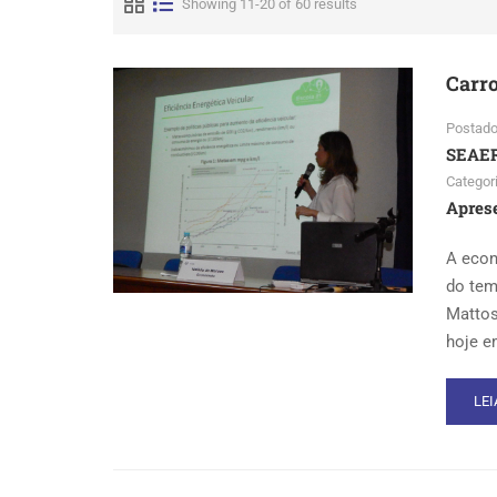
Showing 11-20 of 60 results
Carro
Postado
SEAE
Categor
Apres
A econ
do tem
Mattos
hoje e
RE
LEI
MO
AB
CA
ELÉ