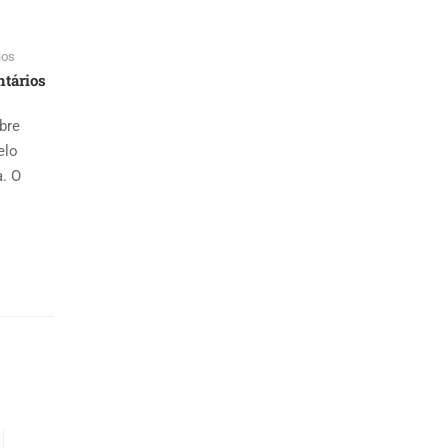
ios
tários
bre
elo
a. O