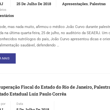
RJ
25 De Julho De 2018
Apresentações
Palestras
,
rios
entários
ode, mas nada muito, afirmou o médico João Curvo durante palest
ada na última quarta-feira, 25 de julho, no auditório da SEAERJ. Um 
onhecidos nutrólogos do país, João Curvo apresentou dicas e ori
alimentação saudável, defendendo …
AD
A MAIS
RE
OUT
TRÓLOGO
FENDE
ÁTICAS
uperação Fiscal do Estado do Rio de Janeiro, Palestr
UDÁVEIS
ado Estadual Luiz Paulo Corrêa
IMENTAÇÃO
 por
Data
LESTRA
RJ
5 De Julho De 2018