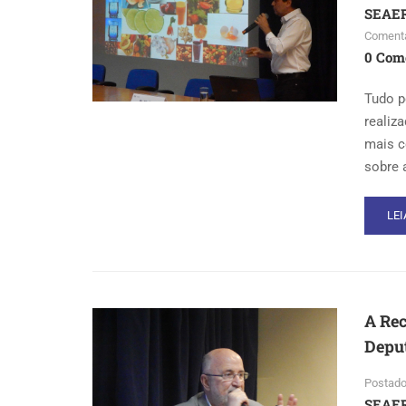
SEAE
Comentá
0 Com
Tudo p
realiz
mais c
sobre 
RE
LEI
MO
AB
NU
DE
PR
A Rec
SA
NA
Deput
AL
EM
Postado
PA
SEAE