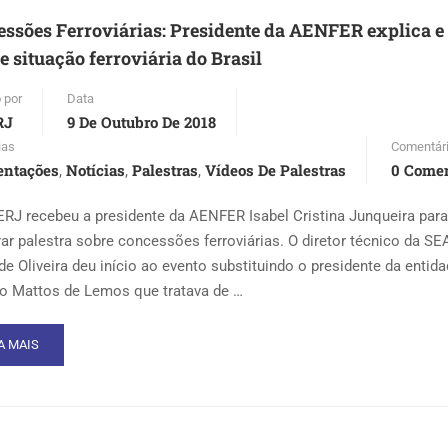
ssões Ferroviárias: Presidente da AENFER explica e
TURO
e situação ferroviária do Brasil
 por
Data
RJ
9 De Outubro De 2018
ias
Comentár
entações
Notícias
Palestras
Vídeos De Palestras
0 Comen
,
,
,
RJ recebeu a presidente da AENFER Isabel Cristina Junqueira para
rar palestra sobre concessões ferroviárias. O diretor técnico da S
 de Oliveira deu início ao evento substituindo o presidente da entid
o Mattos de Lemos que tratava de …
AD
A MAIS
RE
OUT
NCESSÕES
ROVIÁRIAS:
ESIDENTE