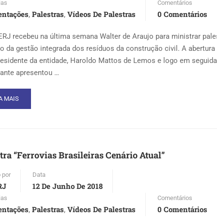
ias
Comentários
LESTRANTE
entações
Palestras
Vídeos De Palestras
0 Comentários
,
,
PUTADO
TADUAL
Z
RJ recebeu na última semana Walter de Araujo para ministrar pale
ULO
to da gestão integrada dos resíduos da construção civil. A abertura f
RRÊA
residente da entidade, Haroldo Mattos de Lemos e logo em seguida
rante apresentou …
AD
A MAIS
RE
OUT
LESTRA
ESTÃO
STENTÁVEL
tra “Ferrovias Brasileiras Cenário Atual”
IAS
 por
Data
DROGRÁFICAS
RJ
12 De Junho De 2018
MBATE
ias
Comentários
entações
Palestras
Vídeos De Palestras
0 Comentários
,
,
SE