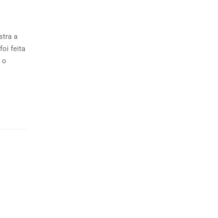
stra a
oi feita
 o