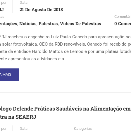
 por
Data
SIL
RJ
21 De Agosto De 2018
ias
Comentár
entações
Notícias
Palestras
Vídeos De Palestras
0 Comen
,
,
,
RJ recebeu o engenheiro Luiz Paulo Canedo para apresentação so
a solar fotovoltaica. CEO da RBD renováveis, Canedo foi recebido p
ente da entidade Haroldo Mattos de Lemos e por uma plateia lotad
ente apresentou as atividades e a …
AD
A MAIS
RE
OUT
AERJ
CEBE
O
logo Defende Práticas Saudáveis na Alimentação em
D
stra na SEAERJ
NOVÁVEIS
 por
Data
Categorias