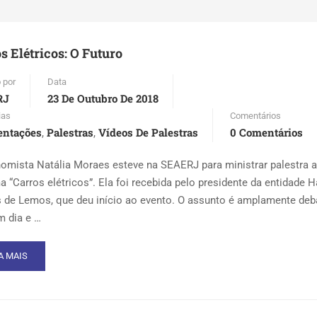
s Elétricos: O Futuro
 por
Data
RJ
23 De Outubro De 2018
ias
Comentários
entações
Palestras
Vídeos De Palestras
0 Comentários
,
,
omista Natália Moraes esteve na SEAERJ para ministrar palestra 
a “Carros elétricos”. Ela foi recebida pelo presidente da entidade 
 de Lemos, que deu início ao evento. O assunto é amplamente deb
m dia e …
AD
A MAIS
RE
OUT
RROS
TRICOS: